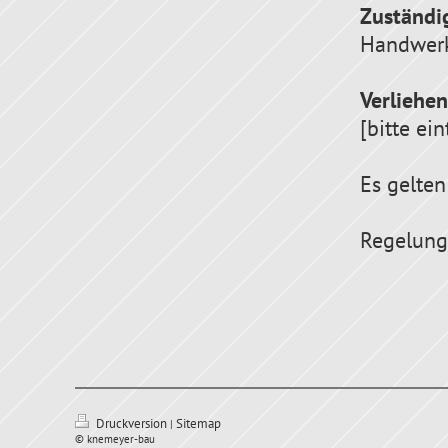
Zuständ
Handwerk
Verliehe
[bitte ei
Es gelten
Regelunge
Druckversion
Sitemap
|
© knemeyer-bau