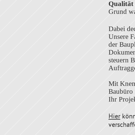
Qualität
Grund wa
Dabei de
Unsere Fa
der Bauph
Dokument
steuern B
Auftragg
Mit Kneme
Baubüro 
Ihr Proje
Hier
könn
verschaff